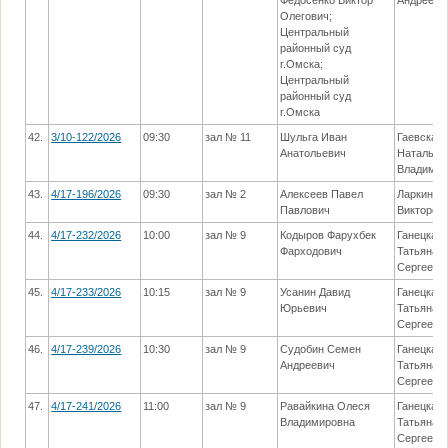
Олегович;
Центральный
районный суд
г.Омска;
Центральный
районный суд
г.Омска
42.
3/10-122/2026
09:30
зал № 11
Шульга Иван
Гаевская
Анатольевич
Наталья
Владимир
43.
4/17-196/2026
09:30
зал № 2
Алексеев Павел
Ларкина 
Павлович
Викторов
44.
4/17-232/2026
10:00
зал № 9
Кодыров Фарухбек
Ганецкая
Фарходович
Татьяна
Сергеевн
45.
4/17-233/2026
10:15
зал № 9
Усанин Давид
Ганецкая
Юрьевич
Татьяна
Сергеевн
46.
4/17-239/2026
10:30
зал № 9
Судобин Семен
Ганецкая
Андреевич
Татьяна
Сергеевн
47.
4/17-241/2026
11:00
зал № 9
Равайкина Олеся
Ганецкая
Владимировна
Татьяна
Сергеевн