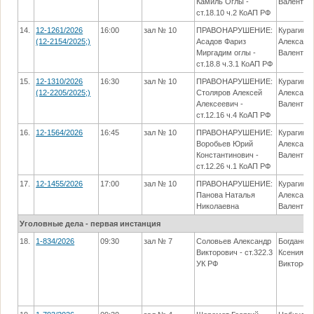
Камиль Оглы -
Валентин
ст.18.10 ч.2 КоАП РФ
14.
12-1261/2026
16:00
зал № 10
ПРАВОНАРУШЕНИЕ:
Курагин
(12-2154/2025;)
Асадов Фариз
Александ
Миргадим оглы -
Валентин
ст.18.8 ч.3.1 КоАП РФ
15.
12-1310/2026
16:30
зал № 10
ПРАВОНАРУШЕНИЕ:
Курагин
(12-2205/2025;)
Столяров Алексей
Александ
Алексеевич -
Валентин
ст.12.16 ч.4 КоАП РФ
16.
12-1564/2026
16:45
зал № 10
ПРАВОНАРУШЕНИЕ:
Курагин
Воробьев Юрий
Александ
Константинович -
Валентин
ст.12.26 ч.1 КоАП РФ
17.
12-1455/2026
17:00
зал № 10
ПРАВОНАРУШЕНИЕ:
Курагин
Панова Наталья
Александ
Николаевна
Валентин
Уголовные дела - первая инстанция
18.
1-834/2026
09:30
зал № 7
Соловьев Александр
Богданов
Викторович - ст.322.3
Ксения
УК РФ
Викторов