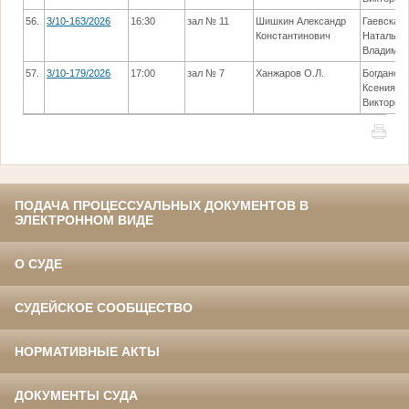
56.
3/10-163/2026
16:30
зал № 11
Шишкин Александр
Гаевская
Константинович
Наталья
Владимир
57.
3/10-179/2026
17:00
зал № 7
Ханжаров О.Л.
Богданов
Ксения
Викторов
ПОДАЧА ПРОЦЕССУАЛЬНЫХ ДОКУМЕНТОВ В
ЭЛЕКТРОННОМ ВИДЕ
О СУДЕ
СУДЕЙСКОЕ СООБЩЕСТВО
НОРМАТИВНЫЕ АКТЫ
ДОКУМЕНТЫ СУДА