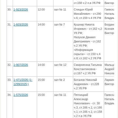
ст.158 ч.2 п.в УК РФ
Викторов
30.
1-923/2026
12:00
зал № 11
Спицын Юрий
Гаевская
Михайлович - ст.290
Наталья
ч.6; ст.159 ч.4 УК РФ
Владимир
31.
1-603/2026
14:00
зал № 7
Кушнир Никита
Богданов
Игоревич - ст.162 ч.2
Ксения
УК РФ;
Викторов
Назуков Даниил
Дмитриевич - ст.162
ч.2 УК РФ;
<Информация
скрыта> - ст.150 ч.4
п.б; ст.162 ч.2 УК РФ
32.
1-907/2026
14:00
зал № 12
Смирнягина Татьяна
Мальцев
Константиновна -
Андрей
ст.167 ч.2 УК РФ
Николаев
33.
1-471/2026 (1-
15:00
зал № 2
Боталов Николай
Ларкина 
1299/2025;)
Андреевич - ст.228
Викторов
ч.2 УК РФ
34.
1-575/2026
15:00
зал № 11
Пятницкий
Гаевская
Александр
Наталья
Николаевич - ст. 30
Владимир
ч.3, ст.166 ч.1; ст.166
ч.1; ст.166 ч.1; ст.158
ч.2 п.в УК РФ