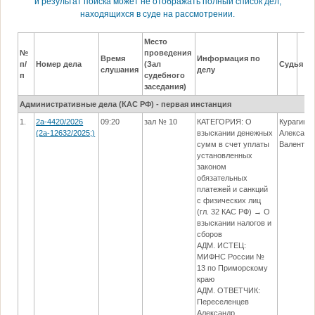
и результат поиска может не отображать полный список дел,
находящихся в суде на рассмотрении.
Место
№
проведения
Время
Информация по
п/
Номер дела
(Зал
Судья
слушания
делу
п
судебного
заседания)
Административные дела (КАC РФ) - первая инстанция
1.
2а-4420/2026
09:20
зал № 10
КАТЕГОРИЯ: О
Курагин
(2а-12632/2025;)
взыскании денежных
Александ
сумм в счет уплаты
Валентин
установленных
законом
обязательных
платежей и санкций
с физических лиц
(гл. 32 КАС РФ) → О
взыскании налогов и
сборов
АДМ. ИСТЕЦ:
МИФНС России №
13 по Приморскому
краю
АДМ. ОТВЕТЧИК:
Переселенцев
Александр