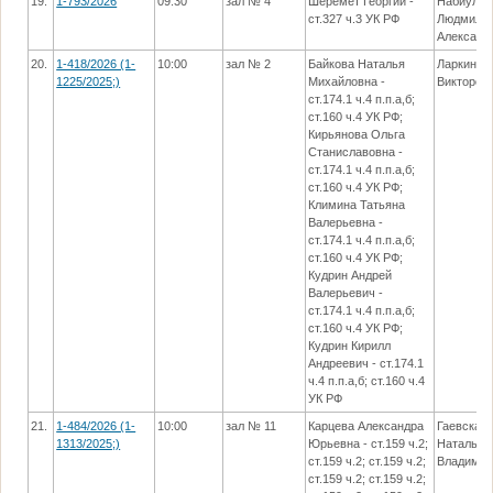
19.
1-793/2026
09:30
зал № 4
Шеремет Георгий -
Набиулин
ст.327 ч.3 УК РФ
Людмила
Александ
20.
1-418/2026 (1-
10:00
зал № 2
Байкова Наталья
Ларкина 
1225/2025;)
Михайловна -
Викторов
ст.174.1 ч.4 п.п.а,б;
ст.160 ч.4 УК РФ;
Кирьянова Ольга
Станиславовна -
ст.174.1 ч.4 п.п.а,б;
ст.160 ч.4 УК РФ;
Климина Татьяна
Валерьевна -
ст.174.1 ч.4 п.п.а,б;
ст.160 ч.4 УК РФ;
Кудрин Андрей
Валерьевич -
ст.174.1 ч.4 п.п.а,б;
ст.160 ч.4 УК РФ;
Кудрин Кирилл
Андреевич - ст.174.1
ч.4 п.п.а,б; ст.160 ч.4
УК РФ
21.
1-484/2026 (1-
10:00
зал № 11
Карцева Александра
Гаевская
1313/2025;)
Юрьевна - ст.159 ч.2;
Наталья
ст.159 ч.2; ст.159 ч.2;
Владимир
ст.159 ч.2; ст.159 ч.2;