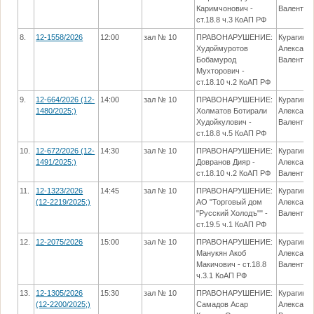
Каримчонович -
Валентин
ст.18.8 ч.3 КоАП РФ
8.
12-1558/2026
12:00
зал № 10
ПРАВОНАРУШЕНИЕ:
Курагин
Худоймуротов
Александ
Бобамурод
Валентин
Мухторович -
ст.18.10 ч.2 КоАП РФ
9.
12-664/2026 (12-
14:00
зал № 10
ПРАВОНАРУШЕНИЕ:
Курагин
1480/2025;)
Холматов Ботирали
Александ
Худойкулович -
Валентин
ст.18.8 ч.5 КоАП РФ
10.
12-672/2026 (12-
14:30
зал № 10
ПРАВОНАРУШЕНИЕ:
Курагин
1491/2025;)
Довранов Дияр -
Александ
ст.18.10 ч.2 КоАП РФ
Валентин
11.
12-1323/2026
14:45
зал № 10
ПРАВОНАРУШЕНИЕ:
Курагин
(12-2219/2025;)
АО "Торговый дом
Александ
"Русский Холодъ"" -
Валентин
ст.19.5 ч.1 КоАП РФ
12.
12-2075/2026
15:00
зал № 10
ПРАВОНАРУШЕНИЕ:
Курагин
Манукян Акоб
Александ
Макичович - ст.18.8
Валентин
ч.3.1 КоАП РФ
13.
12-1305/2026
15:30
зал № 10
ПРАВОНАРУШЕНИЕ:
Курагин
(12-2200/2025;)
Самадов Асар
Александ