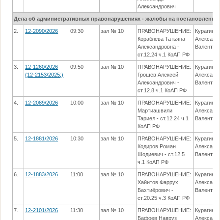
Александрович
Дела об административных правонарушениях - жалобы на постановления
2.
12-2090/2026
09:30
зал № 10
ПРАВОНАРУШЕНИЕ:
Курагин
Кораблева Татьяна
Александ
Александровна -
Валентин
ст.12.24 ч.1 КоАП РФ
3.
12-1260/2026
09:50
зал № 10
ПРАВОНАРУШЕНИЕ:
Курагин
(12-2153/2025;)
Грошев Алексей
Александ
Александрович -
Валентин
ст.12.8 ч.1 КоАП РФ
4.
12-2089/2026
10:00
зал № 10
ПРАВОНАРУШЕНИЕ:
Курагин
Мартиашвили
Александ
Тариел - ст.12.24 ч.1
Валентин
КоАП РФ
5.
12-1881/2026
10:30
зал № 10
ПРАВОНАРУШЕНИЕ:
Курагин
Кодиров Роман
Александ
Шодиевич - ст.12.5
Валентин
ч.1 КоАП РФ
6.
12-1883/2026
11:00
зал № 10
ПРАВОНАРУШЕНИЕ:
Курагин
Хайитов Фаррух
Александ
Бахтиёрович -
Валентин
ст.20.25 ч.3 КоАП РФ
7.
12-2101/2026
11:30
зал № 10
ПРАВОНАРУШЕНИЕ:
Курагин
Бафоев Навруз
Александ